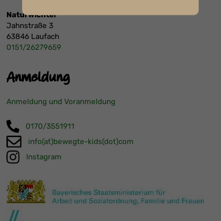
Naturwichtel
Jahnstraße 3
63846 Laufach
0151/26279659
Anmeldung
Anmeldung und Voranmeldung
0170/3551911
info(at)bewegte-kids(dot)com
Instagram