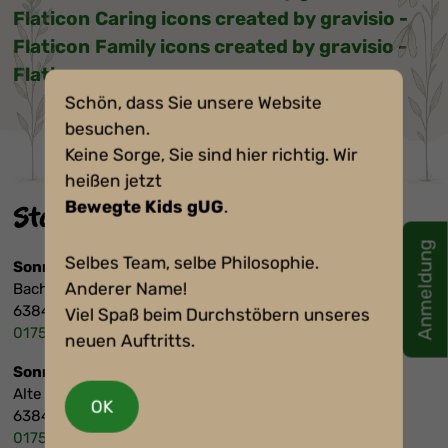
Flaticon
Caring icons created by gravisio -
Flaticon
Family icons created by gravisio -
Flaticon
Schön, dass Sie unsere Website
besuchen.
Keine Sorge, Sie sind hier richtig. Wir
heißen jetzt
Bewegte Kids gUG
.
Standorte und Kontakt
Anmeldung
Selbes Team, selbe Philosophie.
Sonnenschein
Anderer Name!
Bachstraße 2
63846 Laufach
Viel Spaß beim Durchstöbern unseres
0175/9259357
neuen Auftritts.
Sonnenglück
Alte Schulstraße 4
OK
63846 Laufach
0175/5925864