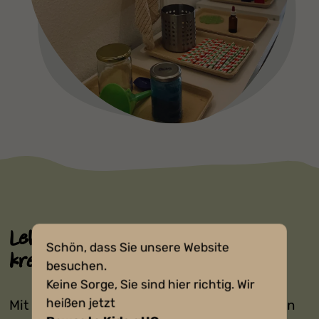
Lebenspraktisches Lernen &
Schön, dass Sie unsere Website
kreative Entfaltung
besuchen.
Keine Sorge, Sie sind hier richtig. Wir
heißen jetzt
Mit „echten Materialien“ zum Spielen, Basteln