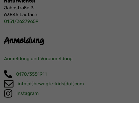
Naturwichtel
Jahnstraße 3
63846 Laufach
0151/26279659
Anmeldung
Anmeldung und Voranmeldung
0170/3551911
info(at)bewegte-kids(dot)com
Instagram